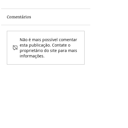
Comentários
Assembleia Odon
Nova Portaria do
Não é mais possível comentar
Ministério da Saúde
esta publicação. Contate o
proprietário do site para mais
reforça regras para o
informações.
repasse do Piso
Nacional da
Enfermagem