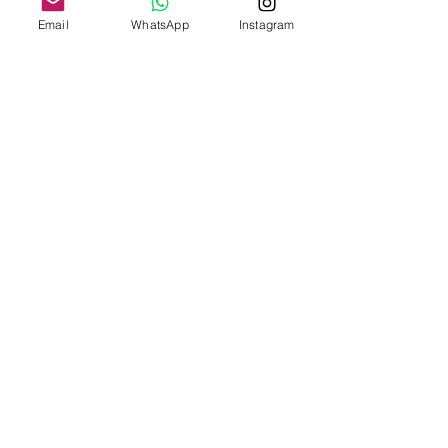
Email
WhatsApp
Instagram
INSTITUCIONAL
SOBRE O SINDESC
SERVIÇOS
JURÍDICO