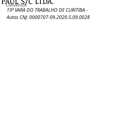
PAUL S/C LTDA.
Convênios
19ª VARA DO TRABALHO DE CURITIBA - 
Autos CNJ: 0000707-09.2020.5.09.0028