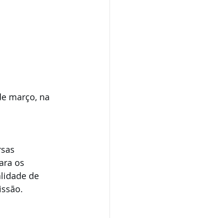
de março, na 
rsas 
ara os 
lidade de 
issão.