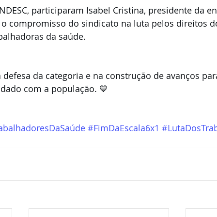
DESC, participaram Isabel Cristina, presidente da en
 o compromisso do sindicato na luta pelos direitos d
abalhadoras da saúde.
 defesa da categoria e na construção de avanços pa
uidado com a população. 💙
abalhadoresDaSaúde
#FimDaEscala6x1
#LutaDosTra