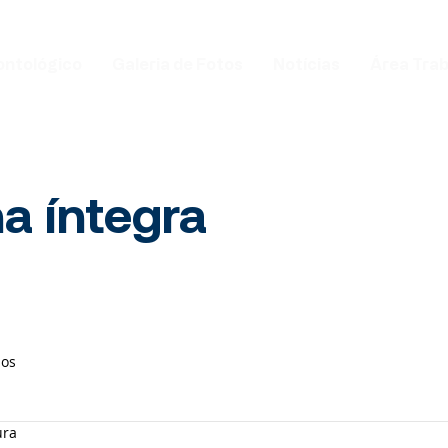
ontológico
Galeria de Fotos
Notícias
Área Tra
na íntegra
ios
ura