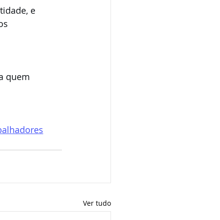
tidade, e 
os 
ra quem 
balhadores
Ver tudo