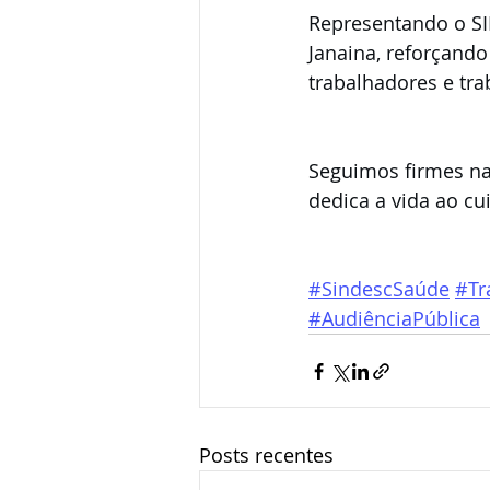
Representando o SIN
Janaina, reforçando
trabalhadores e tr
Seguimos firmes na
dedica a vida ao c
#SindescSaúde
#Tr
#AudiênciaPública
Posts recentes