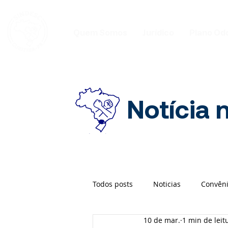
Quem Somos
Jurídico
Plano Od
Notícia 
Todos posts
Noticias
Convên
10 de mar.
1 min de leit