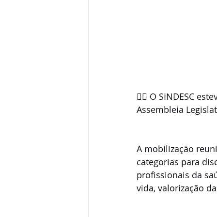
✊🏽 O SINDESC estev
Assembleia Legislat
A mobilização reuni
categorias para dis
profissionais da sa
vida, valorização d