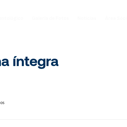
ontológico
Galeria de Fotos
Notícias
Área Sóc
na íntegra
ios