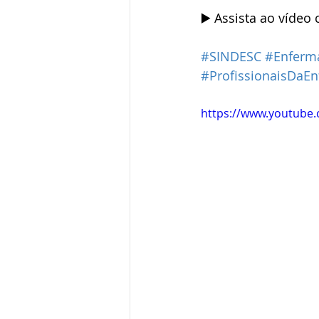
▶️ Assista ao vídeo
#SINDESC
#Enfer
#ProfissionaisDaE
https://www.youtube