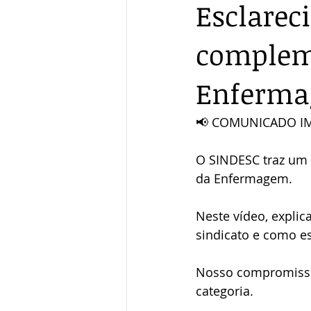
Esclarec
compleme
Enferma
📢 COMUNICADO I
O SINDESC traz um 
da Enfermagem.
Neste vídeo, expli
sindicato e como es
Nosso compromisso 
categoria.