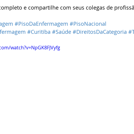
 completo e compartilhe com seus colegas de profiss
magem
#PisoDaEnfermagem
#PisoNacional
nfermagem
#Curitiba
#Saúde
#DireitosDaCategoria
#T
.com/watch?v=NpGK8FJVyfg