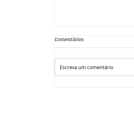
Comentários
Escreva um comentário
A luta dos trabalhadores da
saúde ultrapassa fronteiras!
O SINDESC agora integra a
UNI Global – UNI Américas!