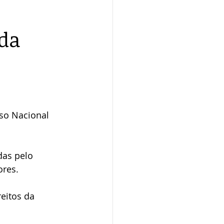
da
so Nacional 
as pelo 
ores.
eitos da 