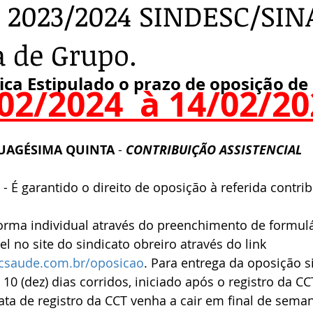
 2023/2024 SINDESC/SI
 de Grupo.
Fica Estipulado o prazo de oposição de
02/2024  à 14/02/2
UAGÉSIMA QUINTA
 - 
CONTRIBUIÇÃO ASSISTENCIAL
 - É garantido o direito de oposição à referida contrib
orma individual através do preenchimento de formulár
l no site do sindicato obreiro através do link 
scsaude.com.br/oposicao
. Para entrega da oposição si
10 (dez) dias corridos, iniciado após o registro da C
ta de registro da CCT venha a cair em final de seman