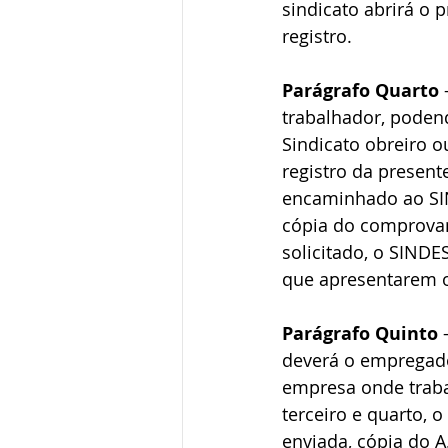
sindicato abrirá o 
registro.
Parágrafo Quarto
 
trabalhador, poden
Sindicato obreiro ou
registro da present
encaminhado ao SI
cópia do comprova
solicitado, o SIND
que apresentarem o
Parágrafo Quinto
 
deverá o empregado
empresa onde traba
terceiro e quarto,
enviada, cópia do 