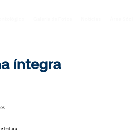
ontológico
Galeria de Fotos
Notícias
Área Sóc
na íntegra
ios
e leitura