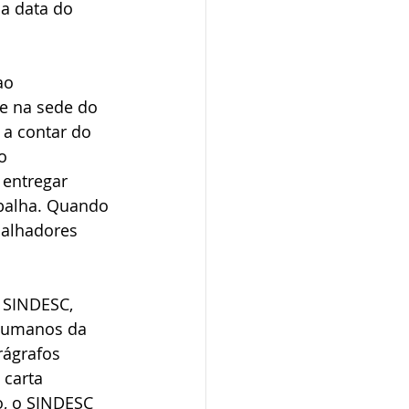
 a data do 
ao 
e na sede do 
 a contar do 
o 
entregar 
balha. Quando 
balhadores 
 SINDESC, 
humanos da 
rágrafos 
carta 
o, o SINDESC 