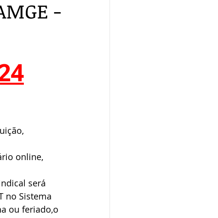
NAMGE -
024
uição, 
io online, 
ndical será 
CT no Sistema 
a ou feriado,o 