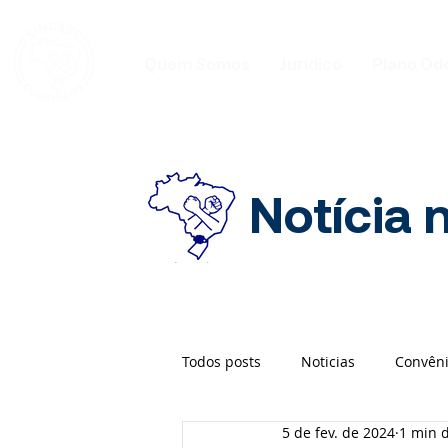
Quem Somos
Jurídico
Plano Od
Notícia 
Todos posts
Noticias
Convên
5 de fev. de 2024
1 min d