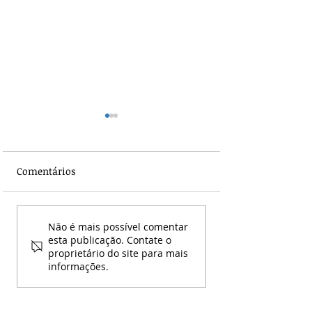
Comentários
A luta dos
Nova Portaria d
Não é mais possível comentar
trabalhadores da saúde
Ministério da S
esta publicação. Contate o
proprietário do site para mais
ultrapassa fronteiras! O
reforça regras p
informações.
SINDESC agora integra a
repasse do Piso
UNI Global – UNI
Nacional da
Américas!
Enfermagem