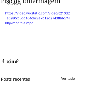
Piso da Enfermagem
Convênios
https://video.wixstatic.com/video/c210d2
_a6280cc5dd104cbc9e7b12d2743f8dc7/4
80p/mp4/file.mp4
Posts recentes
Ver tudo