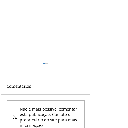
Comentários
A luta dos
Nova Portaria d
Não é mais possível comentar
trabalhadores da saúde
Ministério da S
esta publicação. Contate o
proprietário do site para mais
ultrapassa fronteiras! O
reforça regras p
informações.