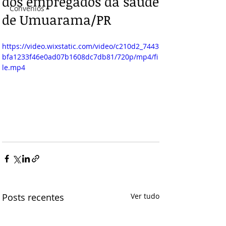
dos empregados da saúde
Convênios
de Umuarama/PR
https://video.wixstatic.com/video/c210d2_7443
bfa1233f46e0ad07b1608dc7db81/720p/mp4/fi
le.mp4
Posts recentes
Ver tudo