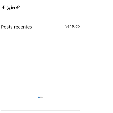
Posts recentes
Ver tudo
FETRASaúde e CNTS:
união que fortalece os