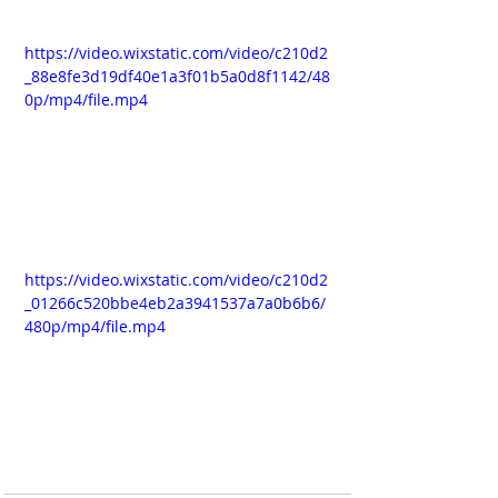
https://video.wixstatic.com/video/c210d2
_88e8fe3d19df40e1a3f01b5a0d8f1142/48
0p/mp4/file.mp4
https://video.wixstatic.com/video/c210d2
_01266c520bbe4eb2a3941537a7a0b6b6/
480p/mp4/file.mp4