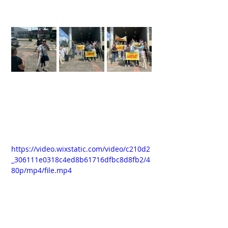
https://video.wixstatic.com/video/c210d2
_306111e0318c4ed8b61716dfbc8d8fb2/4
80p/mp4/file.mp4