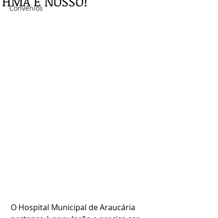
HMA É NOSSO!
Convênios
O Hospital Municipal de Araucária 