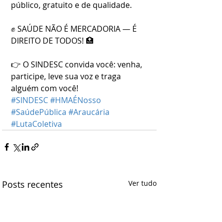
público, gratuito e de qualidade.
✊ SAÚDE NÃO É MERCADORIA — É 
DIREITO DE TODOS! 🏥
👉 O SINDESC convida você: venha, 
participe, leve sua voz e traga 
alguém com você!
#SINDESC
#HMAÉNosso
#SaúdePública
#Araucária
#LutaColetiva
Posts recentes
Ver tudo