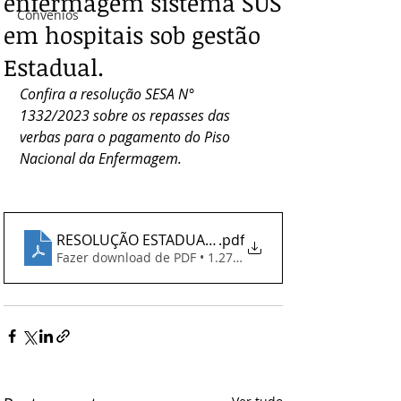
enfermagem sistema SUS
Convênios
em hospitais sob gestão
Estadual.
Confira a resolução SESA N° 
1332/2023 sobre os repasses das 
verbas para o pagamento do Piso 
Nacional da Enfermagem.
RESOLUÇÃO ESTADUAL - LISTA DE HOSPITAIS
.pdf
Fazer download de PDF • 1.27MB