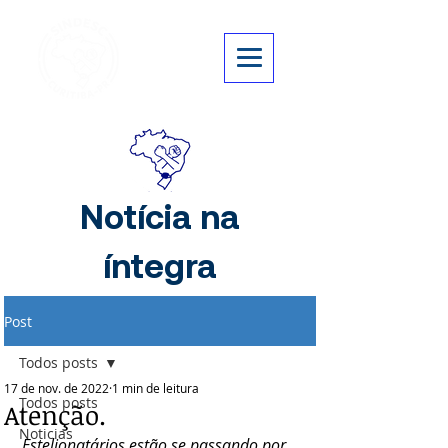
Notícia na
íntegra
Post
Todos posts
17 de nov. de 2022
1 min de leitura
Todos posts
Atenção.
Noticias
Estelionatários estão se passando por 