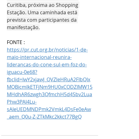
Curitiba, próxima ao Shopping 
Estação. Uma caminhada está 
prevista com participantes da 
manifestação.
FONTE : 
https://pr.cut.org.br/noticias/1-de-
maio-internacional-reunira-
liderancas-do-cone-sul-em-foz-do-
iguacu-0e68?
fbclid=IwY2xjawJ_QVZleHRuA2FlbQIx
MQBicmlkETFjNm9HU0xCODZIMW15
MHdhAR6zwgh3QfmchH5d4Sbv2Lua
Phw3PAI4Lu-
sAIeUEDMNDPmk2VmkL4DsFe0eAw
_aem_Q0u-Z-ZTkMkc2kkct77BgQ