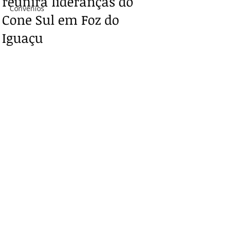
reunirá lideranças do
Convênios
Cone Sul em Foz do
Iguaçu