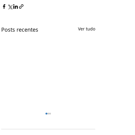
Posts recentes
Ver tudo
FETRASaúde e CNTS:
união que fortalece os
trabalhadores da saúde